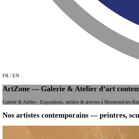
FR
/
EN
ArtZone — Galerie & Atelier d’art conte
Galerie & Atelier - Expositions, ateliers & œuvres à Montrond-les-Ba
Nos artistes contemporains — peintres, sc