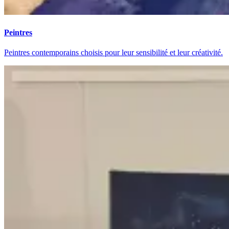
Peintres
Peintres contemporains choisis pour leur sensibilité et leur créativité.