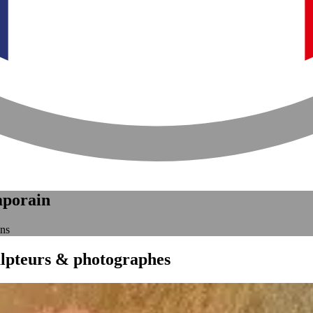
mporain
ins
ulpteurs & photographes